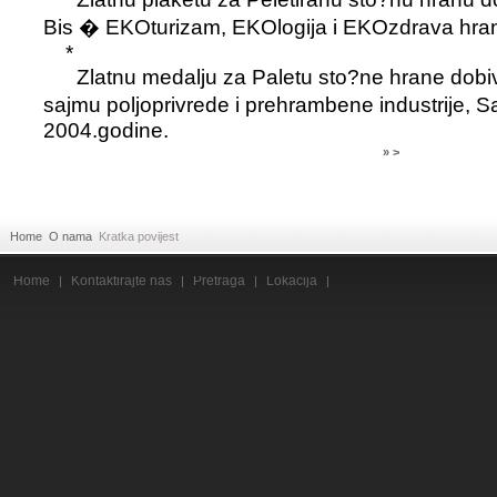
Bis � EKOturizam, EKOlogija i EKOzdrava hran
*
Zlatnu medalju za Paletu sto?ne hrane dob
sajmu poljoprivrede i prehrambene industrije, 
2004.godine.
» >
Home
O nama
Kratka povijest
Home
Kontaktirajte nas
Pretraga
Lokacija