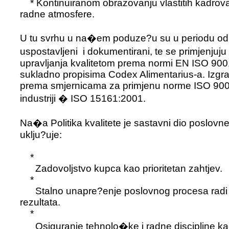
* Kontinuiranom obrazovanju vlastitih kadrova 
radne atmosfere.
U tu svrhu u na�em poduze?u su u periodu od
uspostavljeni i dokumentirani, te se primjenjuj
upravljanja kvalitetom prema normi EN ISO 90
sukladno propisima Codex Alimentarius-a. Izgra?
prema smjernicama za primjenu norme ISO 90
industriji � ISO 15161:2001.
Na�a Politika kvalitete je sastavni dio poslovne
uklju?uje:
*
Zadovoljstvo kupca kao prioritetan zahtjev.
*
Stalno unapre?enje poslovnog procesa radi po
rezultata.
*
Osiguranje tehnolo�ke i radne discipline kao