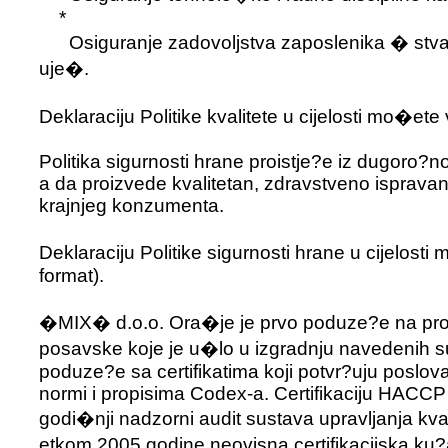
*
Osiguranje zadovoljstva zaposlenika � stvar
uje�.
Deklaraciju Politike kvalitete u cijelosti mo�ete v
Politika sigurnosti hrane proistje?e iz dugoro?
a da proizvede kvalitetan, zdravstveno ispravan
krajnjeg konzumenta.
Deklaraciju Politike sigurnosti hrane u cijelosti 
format).
�MIX� d.o.o. Ora�je je prvo poduze?e na pro
posavske koje je u�lo u izgradnju navedenih su
poduze?e sa certifikatima koji potvr?uju poslov
normi i propisima Codex-a. Certifikaciju HACCP 
godi�nji nadzorni audit sustava upravljanja kva
etkom 2005.godine neovisna certifikacijska k